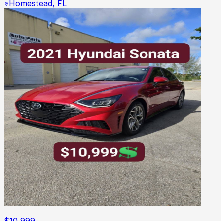
Homestead
,
FL
$
10,999