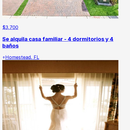
$
3,700
Se alquila casa familiar - 4 dormitorios y 4
baños
Homestead
,
FL