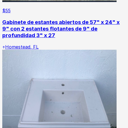
$
55
Gabinete de estantes abiertos de 57" x 24" x
9" con 2 estantes flotantes de 9" de
profundidad 3" x 27
Homestead
,
FL