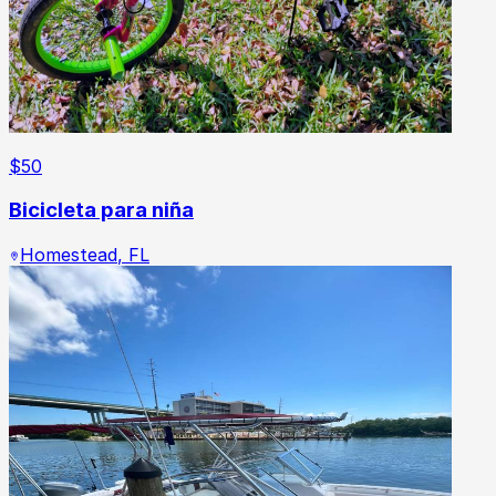
$
50
Bicicleta para niña
Homestead
,
FL