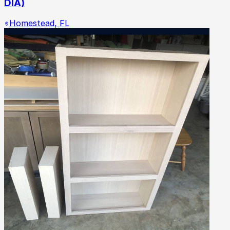
DÍA)
Homestead
,
FL