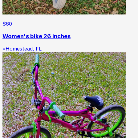
$
60
Women's bike 26 inches
Homestead
,
FL