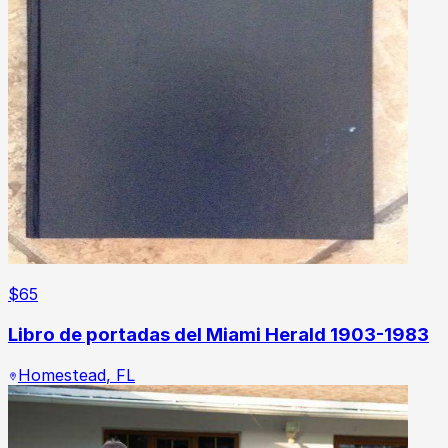
$
65
Libro de portadas del Miami Herald 1903-1983
Homestead
,
FL