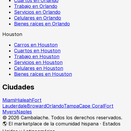
Cuartos en Orlando
Trabajo en Orlando
Servicios en Orlando
Celulares en Orlando
Bienes raíces en Orlando
Houston
Carros en Houston
Cuartos en Houston
Trabajo en Houston
Servicios en Houston
Celulares en Houston
Bienes raíces en Houston
Ciudades
Miami
Hialeah
Fort
Lauderdale
Broward
Orlando
Tampa
Cape Coral
Fort
Myers
Naples
©
2026
Cambalache. Todos los derechos reservados.
🌎 El marketplace de la comunidad hispana · Estados