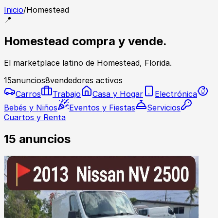
Inicio
/
Homestead
📍
Homestead compra y vende.
El marketplace latino de Homestead, Florida.
15
anuncios
8
vendedores activos
Carros
Trabajo
Casa y Hogar
Electrónica
Bebés y Niños
Eventos y Fiestas
Servicios
Cuartos y Renta
15
anuncios