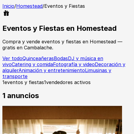
Inicio
/
Homestead
/
Eventos y Fiestas
Eventos y Fiestas
en
Homestead
Compra y vende
eventos y fiestas
en
Homestead
—
gratis en Cambalache.
Ver todo
Quinceañeras
Bodas
DJ y música en
vivo
Catering y comida
Fotografía y video
Decoración y
alquiler
Animación y entretenimiento
Limusinas y
transporte
1
eventos y fiestas
1
vendedores activos
1
anuncios