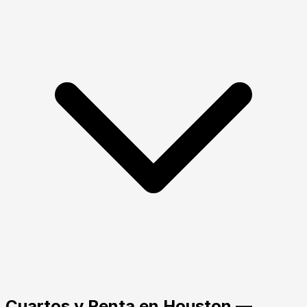
Cuartos y Renta
en
Houston
—