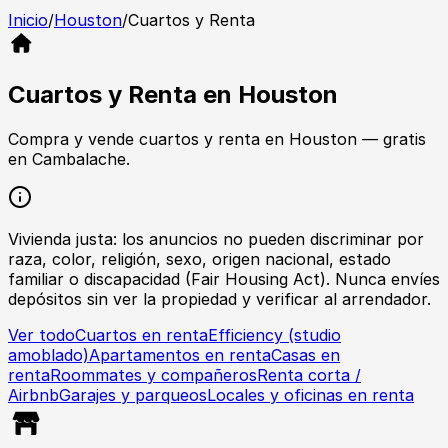
Inicio
/
Houston
/
Cuartos y Renta
Cuartos y Renta
en
Houston
Compra y vende
cuartos y renta
en
Houston
— gratis
en Cambalache.
Vivienda justa: los anuncios no pueden discriminar por
raza, color, religión, sexo, origen nacional, estado
familiar o discapacidad (Fair Housing Act). Nunca envíes
depósitos sin ver la propiedad y verificar al arrendador.
Ver todo
Cuartos en renta
Efficiency (studio
amoblado)
Apartamentos en renta
Casas en
renta
Roommates y compañeros
Renta corta /
Airbnb
Garajes y parqueos
Locales y oficinas en renta