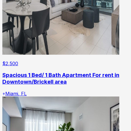
$
2,500
Spacious 1 Bed/ 1 Bath Apartment For rent in
Downtown/Brickell area
Miami
,
FL