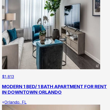
$
1,813
MODERN 1 BED/ 1 BATH APARTMENT FOR RENT
IN DOWNTOWN ORLANDO
Orlando
,
FL