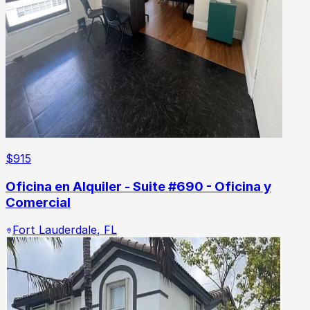
$
915
Oficina en Alquiler - Suite #690 - Oficina y
Comercial
Fort Lauderdale
,
FL