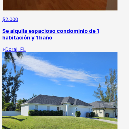
$
2,000
Se alquila espacioso condominio de 1
habitación y 1 baño
Doral
,
FL