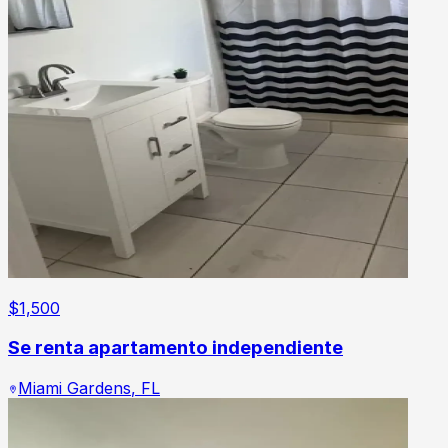
$
1,500
Se renta apartamento independiente
Miami Gardens
,
FL