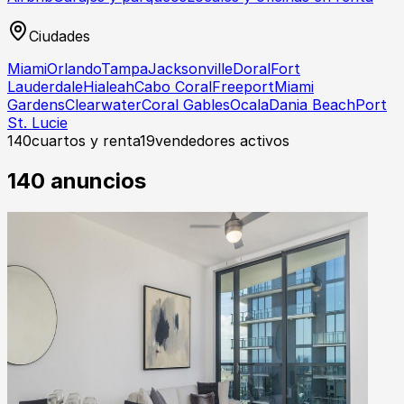
Ciudades
Miami
Orlando
Tampa
Jacksonville
Doral
Fort
Lauderdale
Hialeah
Cabo Coral
Freeport
Miami
Gardens
Clearwater
Coral Gables
Ocala
Dania Beach
Port
St. Lucie
140
cuartos y renta
19
vendedores activos
140
anuncios