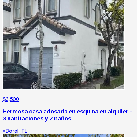
$
3,500
Hermosa casa adosada en esquina en alquiler -
3 habitaciones y 2 baños
Doral
,
FL