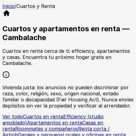
Inicio
/
Cuartos y Renta
Cuartos y apartamentos en renta —
Cambalache
Cuartos en renta cerca de ti: efficiency, apartamentos
y casas. Encuentra tu próximo hogar gratis en
Cambalache.
Vivienda justa: los anuncios no pueden discriminar por
raza, color, religión, sexo, origen nacional, estado
familiar o discapacidad (Fair Housing Act). Nunca envíes
depósitos sin ver la propiedad y verificar al arrendador.
Ver todo
Cuartos en renta
Efficiency (studio
amoblado)
Apartamentos en renta
Casas en
renta
Roommates y compañeros
Renta corta /
Airbnb
Garajes y parqueos
Locales y oficinas en renta