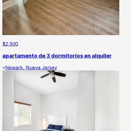
$
2,500
apartamento de 3 dormitorios en alquiler
Newark
,
Nueva Jersey