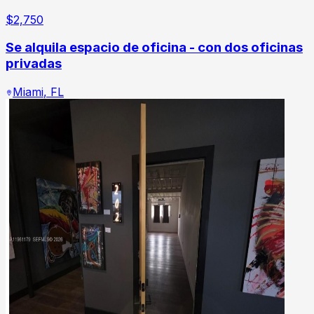
$
2,750
Se alquila espacio de oficina - con dos oficinas
privadas
Miami
,
FL