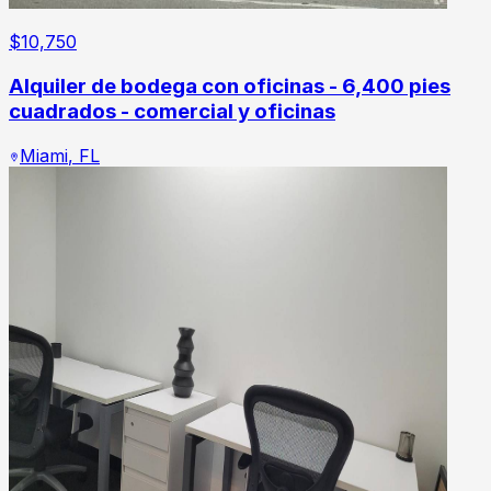
$
10,750
Alquiler de bodega con oficinas - 6,400 pies
cuadrados - comercial y oficinas
Miami
,
FL