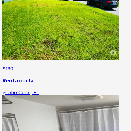
$
130
Renta corta
Cabo Coral
,
FL