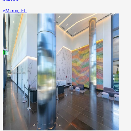
Miami
,
FL