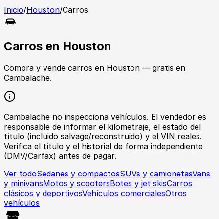
Inicio
/
Houston
/
Carros
Carros
en
Houston
Compra y vende
carros
en
Houston
— gratis en
Cambalache.
Cambalache no inspecciona vehículos. El vendedor es
responsable de informar el kilometraje, el estado del
título (incluido salvage/reconstruido) y el VIN reales.
Verifica el título y el historial de forma independiente
(DMV/Carfax) antes de pagar.
Ver todo
Sedanes y compactos
SUVs y camionetas
Vans
y minivans
Motos y scooters
Botes y jet skis
Carros
clásicos y deportivos
Vehículos comerciales
Otros
vehículos