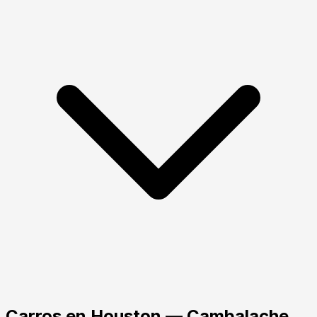
Carros
en
Houston
— Cambalache