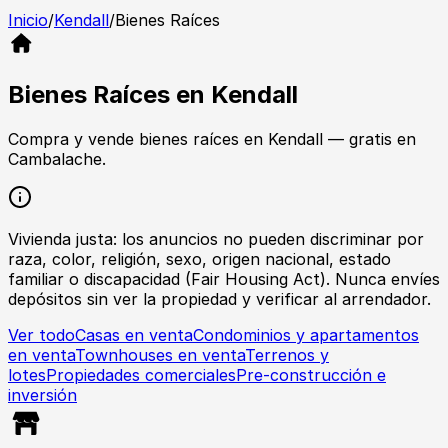
Inicio
/
Kendall
/
Bienes Raíces
Bienes Raíces
en
Kendall
Compra y vende
bienes raíces
en
Kendall
— gratis en
Cambalache.
Vivienda justa: los anuncios no pueden discriminar por
raza, color, religión, sexo, origen nacional, estado
familiar o discapacidad (Fair Housing Act). Nunca envíes
depósitos sin ver la propiedad y verificar al arrendador.
Ver todo
Casas en venta
Condominios y apartamentos
en venta
Townhouses en venta
Terrenos y
lotes
Propiedades comerciales
Pre-construcción e
inversión