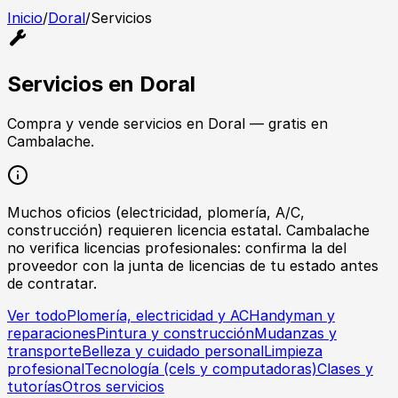
Inicio
/
Doral
/
Servicios
Servicios
en
Doral
Compra y vende
servicios
en
Doral
— gratis en
Cambalache.
Muchos oficios (electricidad, plomería, A/C,
construcción) requieren licencia estatal. Cambalache
no verifica licencias profesionales: confirma la del
proveedor con la junta de licencias de tu estado antes
de contratar.
Ver todo
Plomería, electricidad y AC
Handyman y
reparaciones
Pintura y construcción
Mudanzas y
transporte
Belleza y cuidado personal
Limpieza
profesional
Tecnología (cels y computadoras)
Clases y
tutorías
Otros servicios