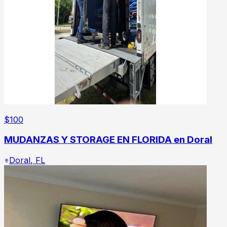
$
100
MUDANZAS Y STORAGE EN FLORIDA en Doral
Doral
,
FL