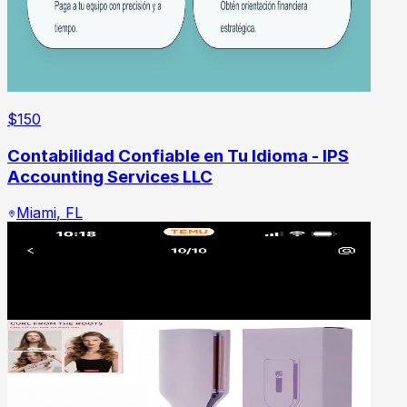
$
150
Contabilidad Confiable en Tu Idioma - IPS
Accounting Services LLC
Miami
,
FL