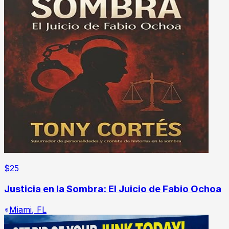
$
25
Justicia en la Sombra: El Juicio de Fabio Ochoa
Miami
,
FL