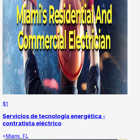
$
1
Servicios de tecnología energética -
contratista eléctrico
Miami
,
FL