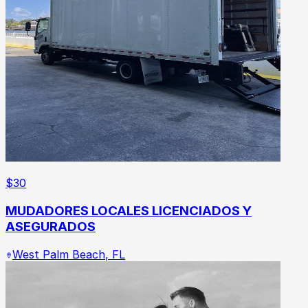
$
30
MUDADORES LOCALES LICENCIADOS Y
ASEGURADOS
West Palm Beach
,
FL