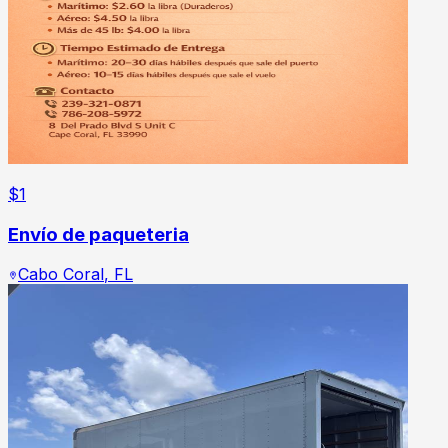
$
1
Envío de paqueteria
Cabo Coral
,
FL