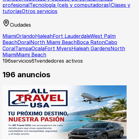
profesional
Tecnología (cels y computadoras)
Clases y
tutorías
Otros servicios
Ciudades
Miami
Orlando
Hialeah
Fort Lauderdale
West Palm
Beach
Doral
North Miami Beach
Boca Raton
Cabo
Coral
Tampa
Ocala
Fort Myers
Hialeah Gardens
North
Miami
Miami Beach
196
servicios
61
vendedores activos
196
anuncios