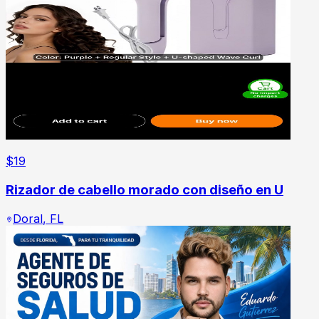
$
19
Rizador de cabello morado con diseño en U
Doral
,
FL