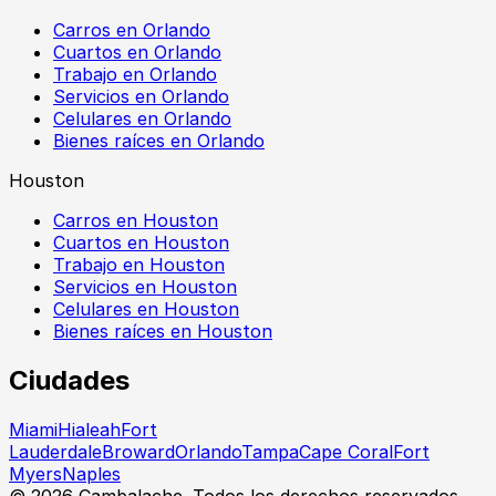
Carros en Orlando
Cuartos en Orlando
Trabajo en Orlando
Servicios en Orlando
Celulares en Orlando
Bienes raíces en Orlando
Houston
Carros en Houston
Cuartos en Houston
Trabajo en Houston
Servicios en Houston
Celulares en Houston
Bienes raíces en Houston
Ciudades
Miami
Hialeah
Fort
Lauderdale
Broward
Orlando
Tampa
Cape Coral
Fort
Myers
Naples