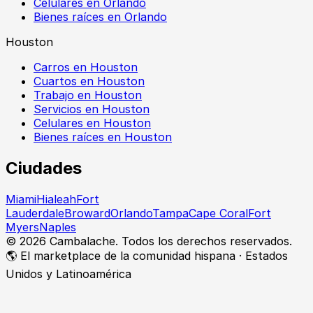
Celulares en Orlando
Bienes raíces en Orlando
Houston
Carros en Houston
Cuartos en Houston
Trabajo en Houston
Servicios en Houston
Celulares en Houston
Bienes raíces en Houston
Ciudades
Miami
Hialeah
Fort
Lauderdale
Broward
Orlando
Tampa
Cape Coral
Fort
Myers
Naples
©
2026
Cambalache. Todos los derechos reservados.
🌎 El marketplace de la comunidad hispana · Estados
Unidos y Latinoamérica