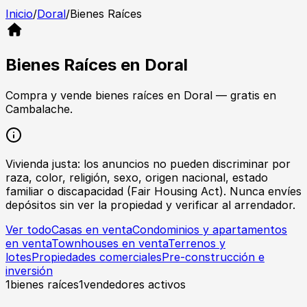
Inicio
/
Doral
/
Bienes Raíces
Bienes Raíces
en
Doral
Compra y vende
bienes raíces
en
Doral
— gratis en
Cambalache.
Vivienda justa: los anuncios no pueden discriminar por
raza, color, religión, sexo, origen nacional, estado
familiar o discapacidad (Fair Housing Act). Nunca envíes
depósitos sin ver la propiedad y verificar al arrendador.
Ver todo
Casas en venta
Condominios y apartamentos
en venta
Townhouses en venta
Terrenos y
lotes
Propiedades comerciales
Pre-construcción e
inversión
1
bienes raíces
1
vendedores activos