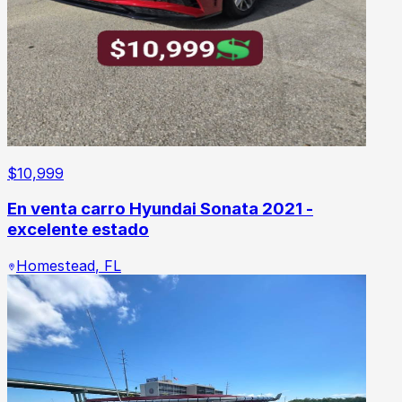
$
10,999
En venta carro Hyundai Sonata 2021 -
excelente estado
Homestead
,
FL