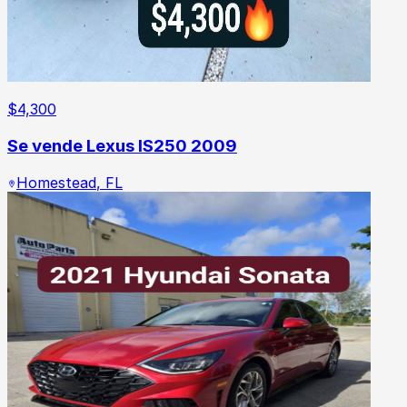
$
4,300
Se vende Lexus IS250 2009
Homestead
,
FL