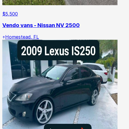
$
5,500
Vendo vans - Nissan NV 2500
Homestead
,
FL