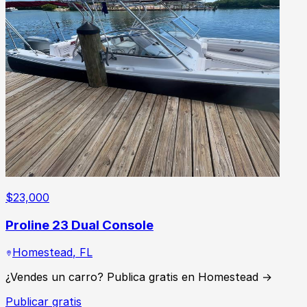
$
23,000
Proline 23 Dual Console
Homestead
,
FL
¿Vendes un carro? Publica gratis en Homestead →
Publicar gratis