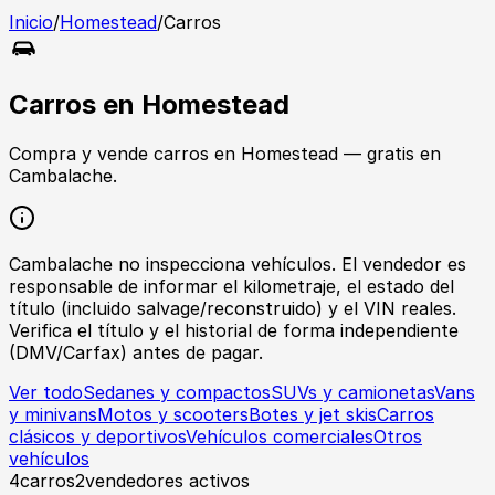
Inicio
/
Homestead
/
Carros
Carros
en
Homestead
Compra y vende
carros
en
Homestead
— gratis en
Cambalache.
Cambalache no inspecciona vehículos. El vendedor es
responsable de informar el kilometraje, el estado del
título (incluido salvage/reconstruido) y el VIN reales.
Verifica el título y el historial de forma independiente
(DMV/Carfax) antes de pagar.
Ver todo
Sedanes y compactos
SUVs y camionetas
Vans
y minivans
Motos y scooters
Botes y jet skis
Carros
clásicos y deportivos
Vehículos comerciales
Otros
vehículos
4
carros
2
vendedores activos