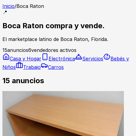
Inicio
/
Boca Raton
📍
Boca Raton compra y vende.
El marketplace latino de Boca Raton, Florida.
15
anuncios
6
vendedores activos
Casa y Hogar
Electrónica
Servicios
Bebés y
Niños
Trabajo
Carros
15
anuncios