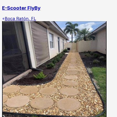
E-Scooter FlyBy
Boca Ratón
,
FL