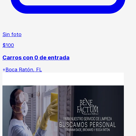
Sin foto
$
100
Carros con 0 de entrada
Boca Ratón
,
FL