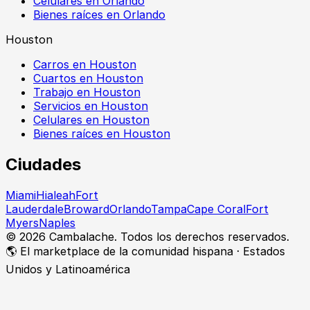
Celulares en Orlando
Bienes raíces en Orlando
Houston
Carros en Houston
Cuartos en Houston
Trabajo en Houston
Servicios en Houston
Celulares en Houston
Bienes raíces en Houston
Ciudades
Miami
Hialeah
Fort
Lauderdale
Broward
Orlando
Tampa
Cape Coral
Fort
Myers
Naples
©
2026
Cambalache. Todos los derechos reservados.
🌎 El marketplace de la comunidad hispana · Estados
Unidos y Latinoamérica