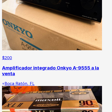
$
200
Amplificador integrado Onkyo A-9555 a la
venta
Boca Ratón
,
FL