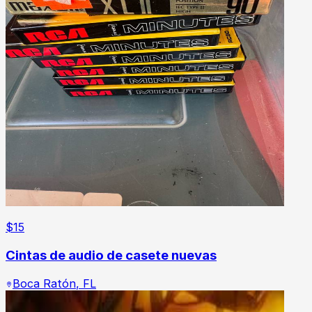
$
15
Cintas de audio de casete nuevas
Boca Ratón
,
FL