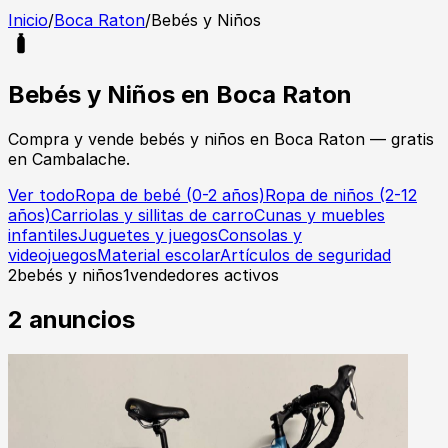
Inicio
/
Boca Raton
/
Bebés y Niños
Bebés y Niños
en
Boca Raton
Compra y vende
bebés y niños
en
Boca Raton
— gratis
en Cambalache.
Ver todo
Ropa de bebé (0-2 años)
Ropa de niños (2-12
años)
Carriolas y sillitas de carro
Cunas y muebles
infantiles
Juguetes y juegos
Consolas y
videojuegos
Material escolar
Artículos de seguridad
2
bebés y niños
1
vendedores activos
2
anuncios