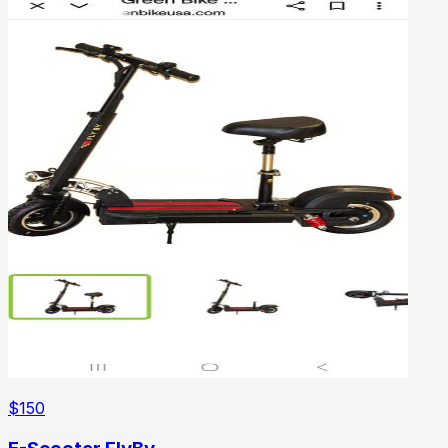
$
150