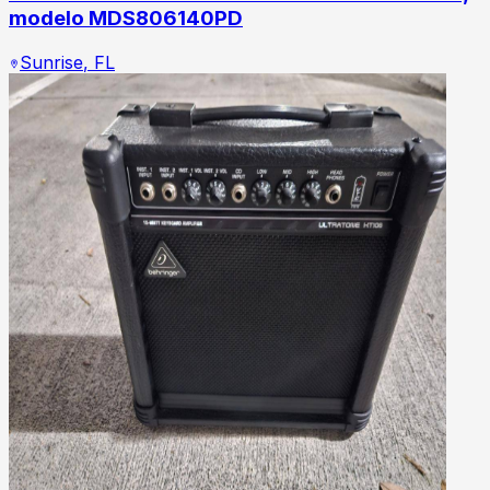
modelo MDS806140PD
Sunrise
,
FL