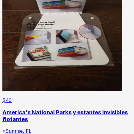
$
40
America's National Parks y estantes invisibles
flotantes
Sunrise
,
FL