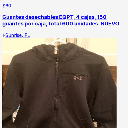
$
60
Guantes desechables EQPT, 4 cajas, 150
guantes por caja, total 600 unidades. NUEVO
Sunrise
,
FL