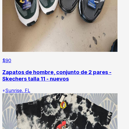
$
90
Zapatos de hombre, conjunto de 2 pares -
Skechers talla 11 - nuevos
Sunrise
,
FL