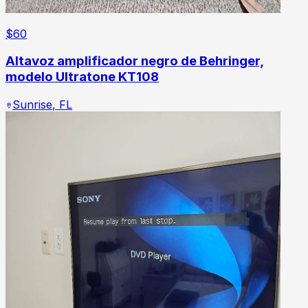
$
60
Altavoz amplificador negro de Behringer,
modelo Ultratone KT108
Sunrise
,
FL