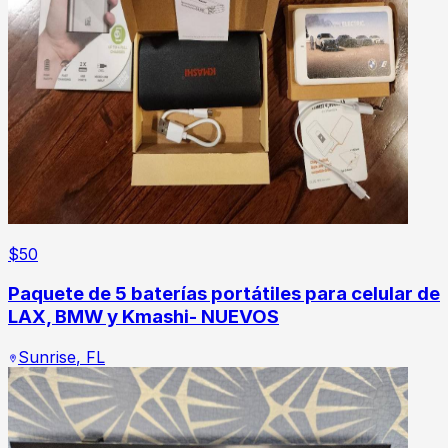
$
50
Paquete de 5 baterías portátiles para celular de
LAX, BMW y Kmashi- NUEVOS
Sunrise
,
FL