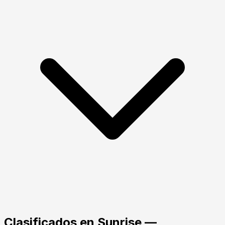
Clasificados en
Sunrise
—