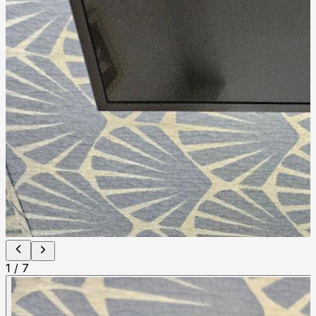
1
/
7