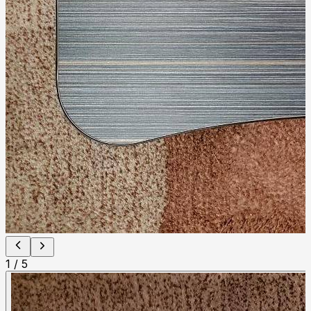
1
/
5