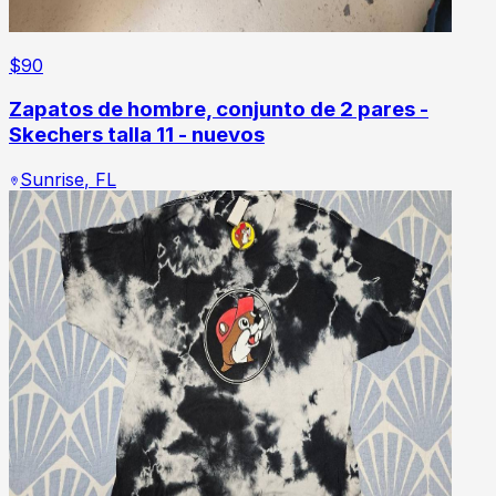
$
90
Zapatos de hombre, conjunto de 2 pares -
Skechers talla 11 - nuevos
Sunrise
,
FL