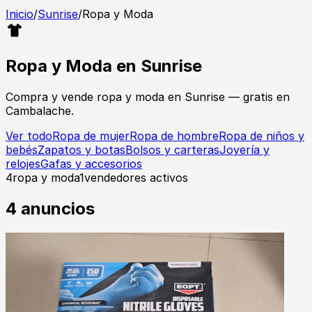
Inicio
/
Sunrise
/
Ropa y Moda
Ropa y Moda
en
Sunrise
Compra y vende
ropa y moda
en
Sunrise
— gratis en
Cambalache.
Ver todo
Ropa de mujer
Ropa de hombre
Ropa de niños y
bebés
Zapatos y botas
Bolsos y carteras
Joyería y
relojes
Gafas y accesorios
4
ropa y moda
1
vendedores activos
4
anuncios