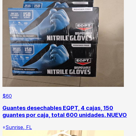
$
60
Guantes desechables EQPT, 4 cajas, 150
guantes por caja, total 600 unidades. NUEVO
Sunrise
,
FL