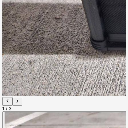
1
/
3