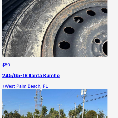
$
50
245/65-18 llanta Kumho
West Palm Beach
,
FL