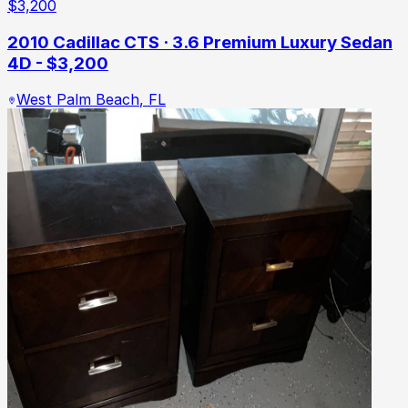
$
3,200
2010 Cadillac CTS · 3.6 Premium Luxury Sedan
4D - $3,200
West Palm Beach
,
FL