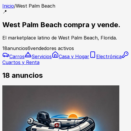
Inicio
/
West Palm Beach
📍
West Palm Beach compra y vende.
El marketplace latino de West Palm Beach, Florida.
18
anuncios
6
vendedores activos
Carros
Servicios
Casa y Hogar
Electrónica
Cuartos y Renta
18
anuncios