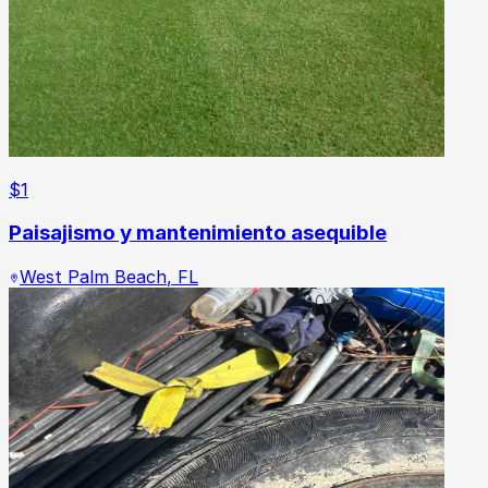
$
1
Paisajismo y mantenimiento asequible
West Palm Beach
,
FL