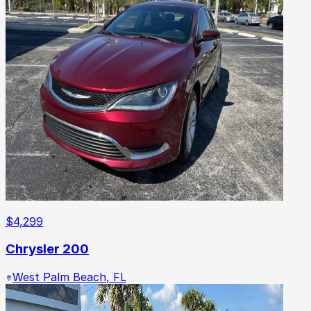
$
4,299
Chrysler 200
West Palm Beach
,
FL