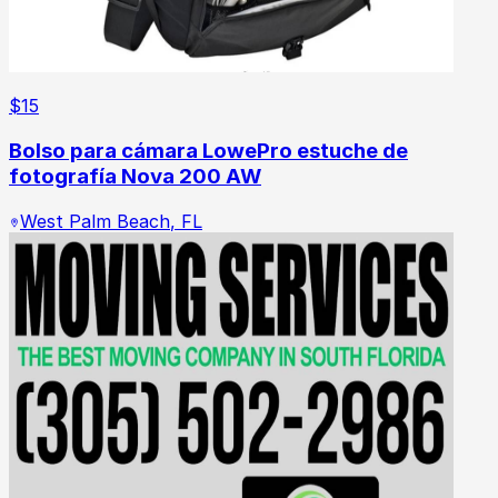
$
15
Bolso para cámara LowePro estuche de
fotografía Nova 200 AW
West Palm Beach
,
FL