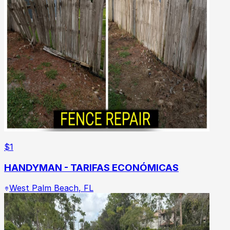
$
1
HANDYMAN - TARIFAS ECONÓMICAS
West Palm Beach
,
FL