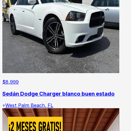
$
8,999
Sedán Dodge Charger blanco buen estado
West Palm Beach
,
FL