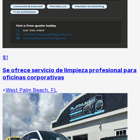
$
1
Se ofrece servicio de limpieza profesional para
oficinas corporativas
West Palm Beach
,
FL