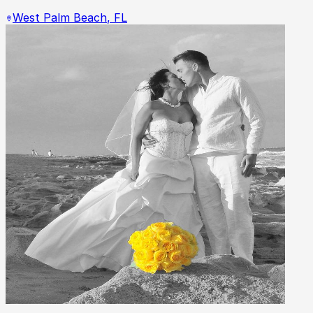
West Palm Beach
,
FL