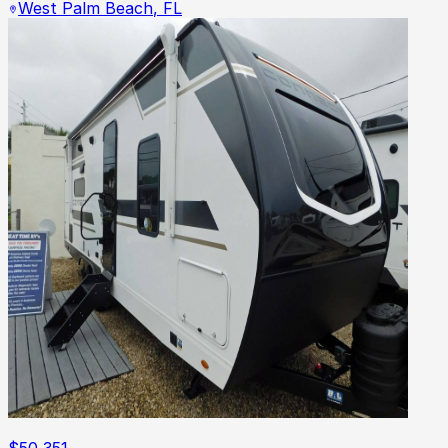
West Palm Beach
,
FL
$
50,351