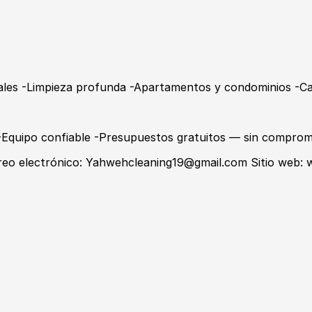
ales -Limpieza profunda -Apartamentos y condominios -Cas
s -Equipo confiable -Presupuestos gratuitos — sin comprom
reo electrónico: Yahwehcleaning19@gmail.com Sitio web: 