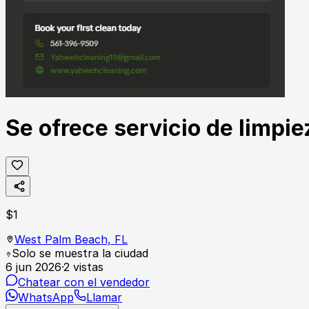
Se ofrece servicio de limpi
$
1
West Palm Beach,
FL
Solo se muestra la ciudad
6 jun 2026
·
2
vistas
Chatear con el vendedor
WhatsApp
Llamar