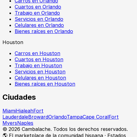
Carros en Orlando
Cuartos en Orlando
Trabajo en Orlando
Servicios en Orlando
Celulares en Orlando
Bienes raíces en Orlando
Houston
Carros en Houston
Cuartos en Houston
Trabajo en Houston
Servicios en Houston
Celulares en Houston
Bienes raíces en Houston
Ciudades
Miami
Hialeah
Fort
Lauderdale
Broward
Orlando
Tampa
Cape Coral
Fort
Myers
Naples
©
2026
Cambalache. Todos los derechos reservados.
🌎 El marketplace de la comunidad hispana · Estados