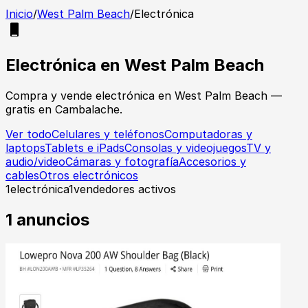
Inicio
/
West Palm Beach
/
Electrónica
Electrónica
en
West Palm Beach
Compra y vende
electrónica
en
West Palm Beach
—
gratis en Cambalache.
Ver todo
Celulares y teléfonos
Computadoras y
laptops
Tablets e iPads
Consolas y videojuegos
TV y
audio/video
Cámaras y fotografía
Accesorios y
cables
Otros electrónicos
1
electrónica
1
vendedores activos
1
anuncios