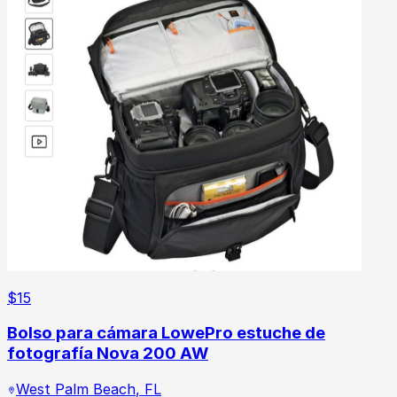
$
15
Bolso para cámara LowePro estuche de
fotografía Nova 200 AW
West Palm Beach
,
FL