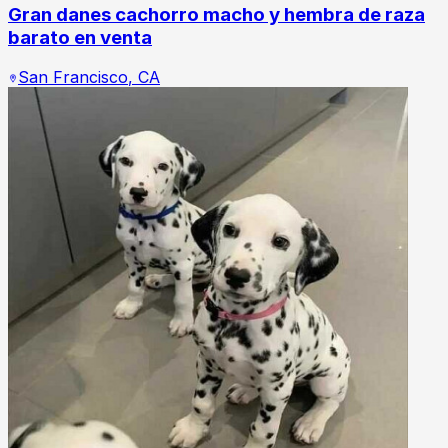
Gran danes cachorro macho y hembra de raza
barato en venta
San Francisco
,
CA