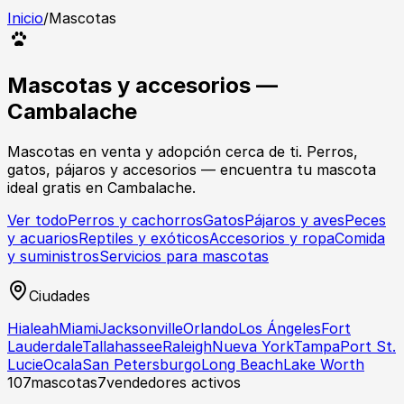
Inicio
/
Mascotas
Mascotas y accesorios —
Cambalache
Mascotas en venta y adopción cerca de ti. Perros,
gatos, pájaros y accesorios — encuentra tu mascota
ideal gratis en Cambalache.
Ver todo
Perros y cachorros
Gatos
Pájaros y aves
Peces
y acuarios
Reptiles y exóticos
Accesorios y ropa
Comida
y suministros
Servicios para mascotas
Ciudades
Hialeah
Miami
Jacksonville
Orlando
Los Ángeles
Fort
Lauderdale
Tallahassee
Raleigh
Nueva York
Tampa
Port St.
Lucie
Ocala
San Petersburgo
Long Beach
Lake Worth
107
mascotas
7
vendedores activos