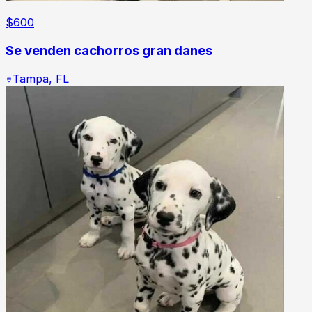
$
600
Se venden cachorros gran danes
Tampa
,
FL