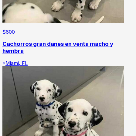
$
600
Cachorros gran danes en venta macho y
hembra
Miami
,
FL