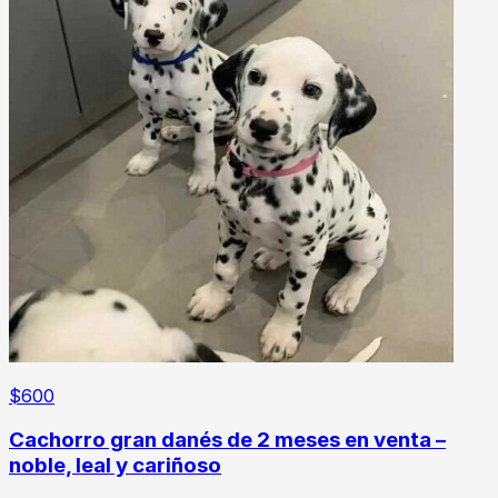
$
600
Cachorro gran danés de 2 meses en venta –
noble, leal y cariñoso