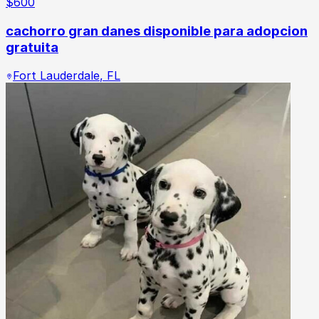
$
600
cachorro gran danes disponible para adopcion
gratuita
Fort Lauderdale
,
FL