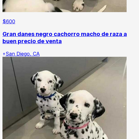
$
600
Gran danes negro cachorro macho de raza a
buen precio de venta
San Diego
,
CA