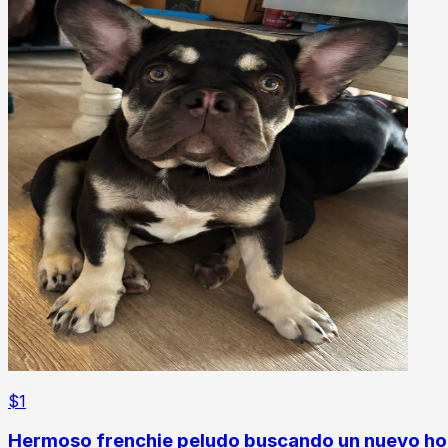
$
1
Hermoso frenchie peludo buscando un nuevo hog