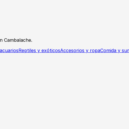
en Cambalache.
acuarios
Reptiles y exóticos
Accesorios y ropa
Comida y sum