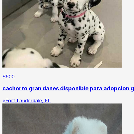
$
600
cachorro gran danes disponible para adopcion g
Fort Lauderdale
,
FL