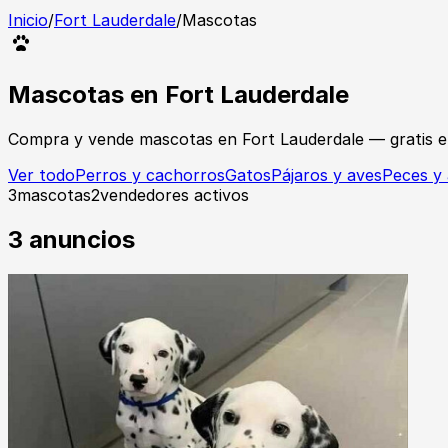
Inicio
/
Fort Lauderdale
/
Mascotas
Mascotas
en
Fort Lauderdale
Compra y vende
mascotas
en
Fort Lauderdale
— gratis 
Ver todo
Perros y cachorros
Gatos
Pájaros y aves
Peces y 
3
mascotas
2
vendedores activos
3
anuncios