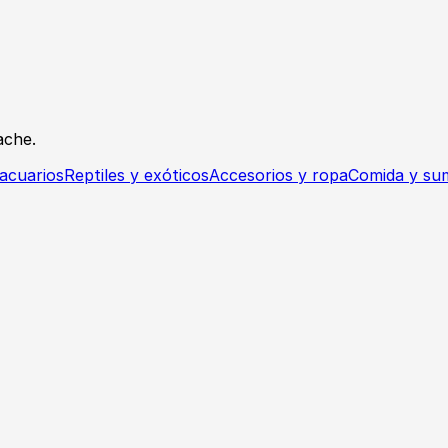
ache.
acuarios
Reptiles y exóticos
Accesorios y ropa
Comida y sum