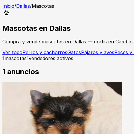
Inicio
/
Dallas
/
Mascotas
Mascotas
en
Dallas
Compra y vende
mascotas
en
Dallas
— gratis en Cambal
Ver todo
Perros y cachorros
Gatos
Pájaros y aves
Peces y 
1
mascotas
1
vendedores activos
1
anuncios