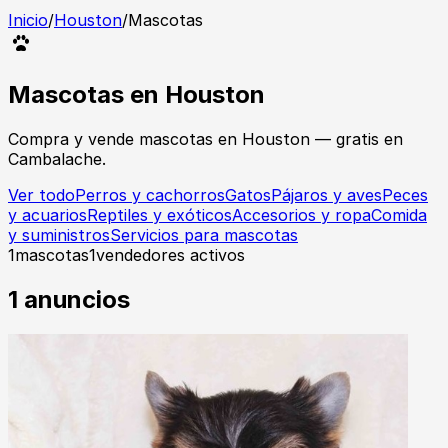
Inicio
/
Houston
/
Mascotas
Mascotas
en
Houston
Compra y vende
mascotas
en
Houston
— gratis en
Cambalache.
Ver todo
Perros y cachorros
Gatos
Pájaros y aves
Peces
y acuarios
Reptiles y exóticos
Accesorios y ropa
Comida
y suministros
Servicios para mascotas
1
mascotas
1
vendedores activos
1
anuncios