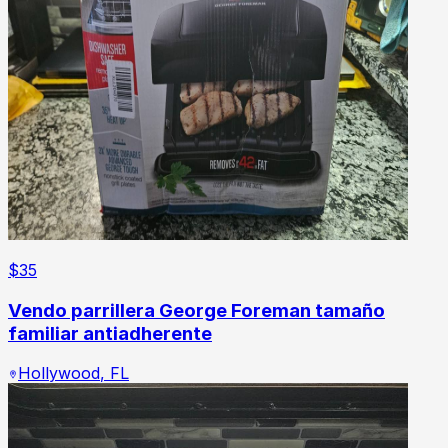
$
35
Vendo parrillera George Foreman tamaño
familiar antiadherente
Hollywood
,
FL