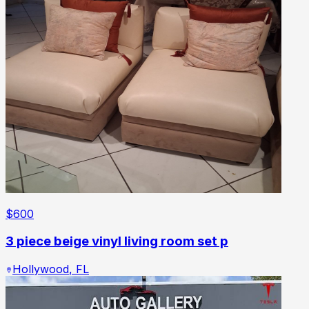
$
600
3 piece beige vinyl living room set p
Hollywood
,
FL