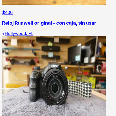
$
400
Reloj Runwell original - con caja, sin usar
Hollywood
,
FL