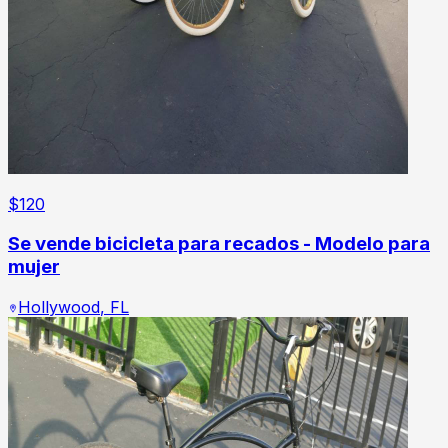
$
120
Se vende bicicleta para recados - Modelo para
mujer
Hollywood
,
FL