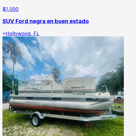
$
1,000
SUV Ford negra en buen estado
Hollywood
,
FL