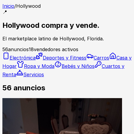
Inicio
/
Hollywood
📍
Hollywood compra y vende.
El marketplace latino de Hollywood, Florida.
56
anuncios
18
vendedores activos
Electrónica
Deportes y Fitness
Carros
Casa y
Hogar
Ropa y Moda
Bebés y Niños
Cuartos y
Renta
Servicios
56
anuncios