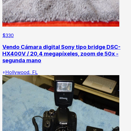
$
330
Vendo Cámara digital Sony tipo bridge DSC-
HX400V / 20,4 megapíxeles, zoom de 50x -
segunda mano
Hollywood
,
FL