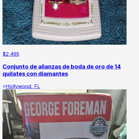
$
2,495
Conjunto de alianzas de boda de oro de 14
quilates con diamantes
Hollywood
,
FL