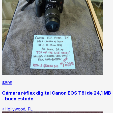
$
699
Cámara réflex digital Canon EOS T8i de 24,1 MB
- buen estado
Hollywood
,
FL