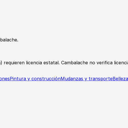
balache.
) requieren licencia estatal. Cambalache no verifica licenc
ones
Pintura y construcción
Mudanzas y transporte
Bellez