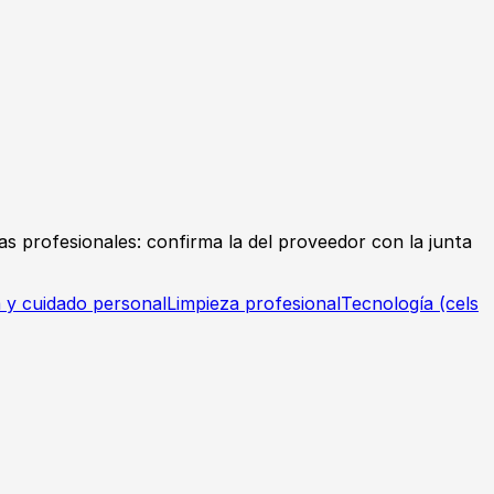
ias profesionales: confirma la del proveedor con la junta
a y cuidado personal
Limpieza profesional
Tecnología (cels