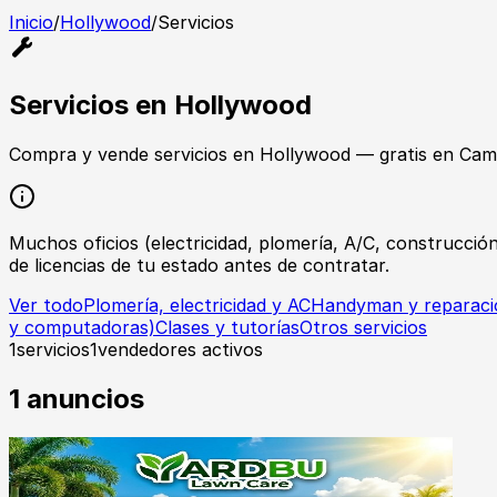
Inicio
/
Hollywood
/
Servicios
Servicios
en
Hollywood
Compra y vende
servicios
en
Hollywood
— gratis en Cam
Muchos oficios (electricidad, plomería, A/C, construcción
de licencias de tu estado antes de contratar.
Ver todo
Plomería, electricidad y AC
Handyman y reparaci
y computadoras)
Clases y tutorías
Otros servicios
1
servicios
1
vendedores activos
1
anuncios