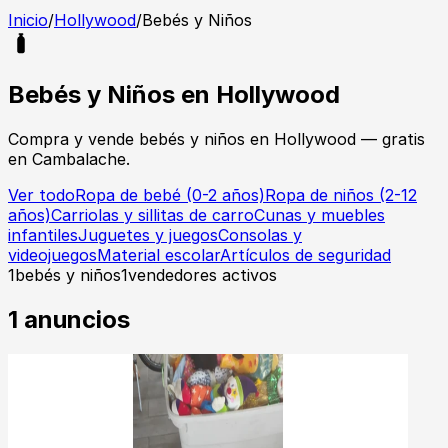
Inicio
/
Hollywood
/
Bebés y Niños
Bebés y Niños
en
Hollywood
Compra y vende
bebés y niños
en
Hollywood
— gratis
en Cambalache.
Ver todo
Ropa de bebé (0-2 años)
Ropa de niños (2-12
años)
Carriolas y sillitas de carro
Cunas y muebles
infantiles
Juguetes y juegos
Consolas y
videojuegos
Material escolar
Artículos de seguridad
1
bebés y niños
1
vendedores activos
1
anuncios