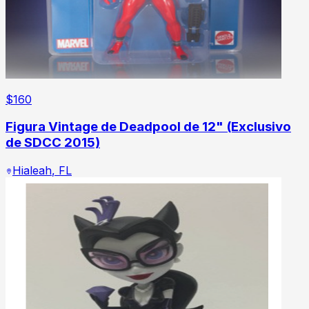
$
160
Figura Vintage de Deadpool de 12" (Exclusivo
de SDCC 2015)
Hialeah
,
FL