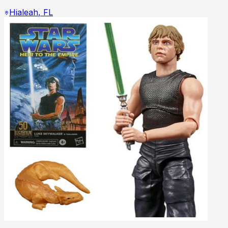
Hialeah
,
FL