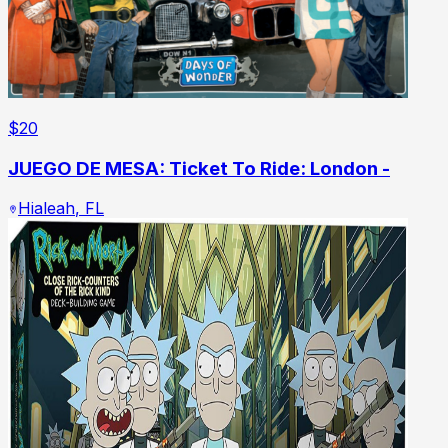
$
20
JUEGO DE MESA: Ticket To Ride: London -
Hialeah
,
FL