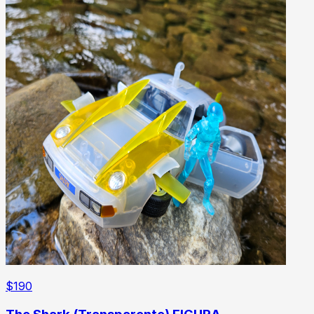
$
190