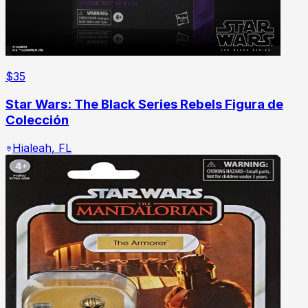
$
35
Star Wars: The Black Series Rebels Figura de
Colección
Hialeah
,
FL