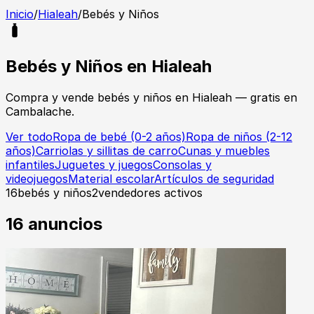
Inicio
/
Hialeah
/
Bebés y Niños
Bebés y Niños
en
Hialeah
Compra y vende
bebés y niños
en
Hialeah
— gratis en
Cambalache.
Ver todo
Ropa de bebé (0-2 años)
Ropa de niños (2-12
años)
Carriolas y sillitas de carro
Cunas y muebles
infantiles
Juguetes y juegos
Consolas y
videojuegos
Material escolar
Artículos de seguridad
16
bebés y niños
2
vendedores activos
16
anuncios