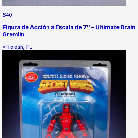
$
40
Figura de Acción a Escala de 7" – Ultimate Brain
Gremlin
Hialeah
,
FL