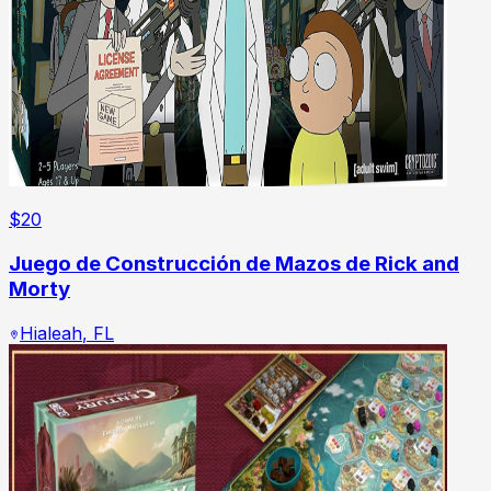
$
20
Juego de Construcción de Mazos de Rick and
Morty
Hialeah
,
FL