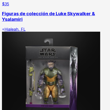
$
35
Figuras de colección de Luke Skywalker &
Ysalamiri
Hialeah
,
FL