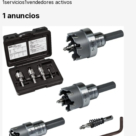
1
servicios
1
vendedores activos
1
anuncios