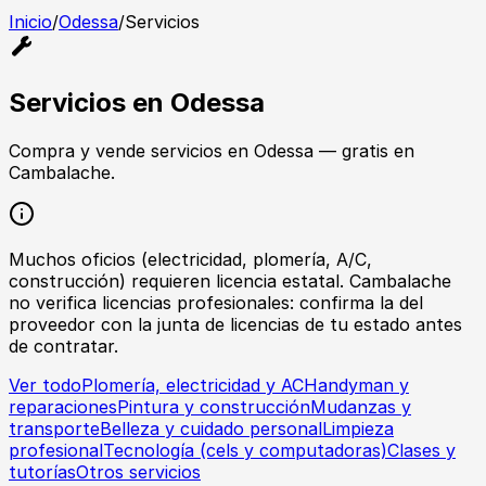
Inicio
/
Odessa
/
Servicios
Servicios
en
Odessa
Compra y vende
servicios
en
Odessa
— gratis en
Cambalache.
Muchos oficios (electricidad, plomería, A/C,
construcción) requieren licencia estatal. Cambalache
no verifica licencias profesionales: confirma la del
proveedor con la junta de licencias de tu estado antes
de contratar.
Ver todo
Plomería, electricidad y AC
Handyman y
reparaciones
Pintura y construcción
Mudanzas y
transporte
Belleza y cuidado personal
Limpieza
profesional
Tecnología (cels y computadoras)
Clases y
tutorías
Otros servicios