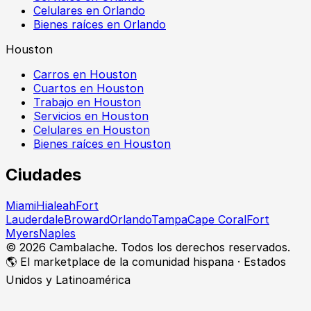
Celulares en Orlando
Bienes raíces en Orlando
Houston
Carros en Houston
Cuartos en Houston
Trabajo en Houston
Servicios en Houston
Celulares en Houston
Bienes raíces en Houston
Ciudades
Miami
Hialeah
Fort
Lauderdale
Broward
Orlando
Tampa
Cape Coral
Fort
Myers
Naples
©
2026
Cambalache. Todos los derechos reservados.
🌎 El marketplace de la comunidad hispana · Estados
Unidos y Latinoamérica