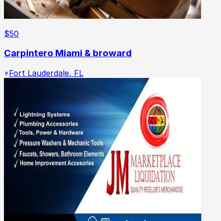
$
50
Carpintero Miami & broward
Fort Lauderdale
,
FL