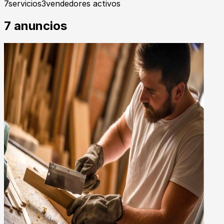
7
servicios
3
vendedores activos
7
anuncios