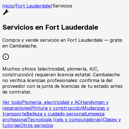
Inicio
/
Fort Lauderdale
/
Servicios
Servicios
en
Fort Lauderdale
Compra y vende
servicios
en
Fort Lauderdale
— gratis
en Cambalache.
Muchos oficios (electricidad, plomería, A/C,
construcción) requieren licencia estatal. Cambalache
no verifica licencias profesionales: confirma la del
proveedor con la junta de licencias de tu estado antes
de contratar.
Ver todo
Plomería, electricidad y AC
Handyman y
reparaciones
Pintura y construcción
Mudanzas y
transporte
Belleza y cuidado personal
Limpieza
profesional
Tecnología (cels y computadoras)
Clases y
tutorías
Otros servicios