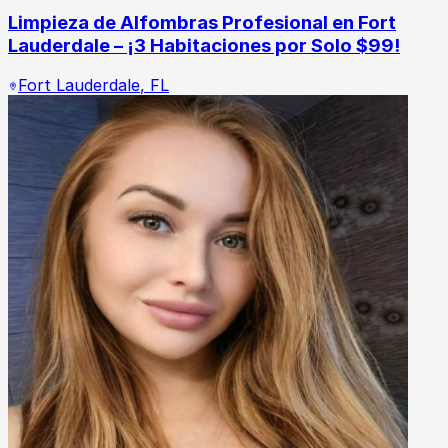
Limpieza de Alfombras Profesional en Fort
Lauderdale – ¡3 Habitaciones por Solo $99!
Fort Lauderdale
,
FL