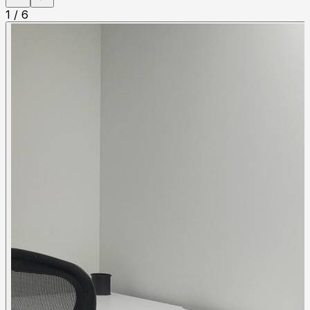
1
/
6