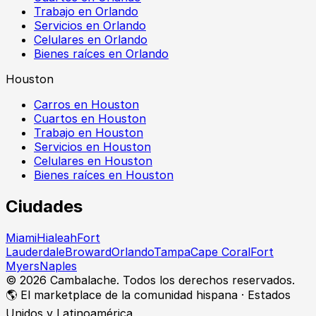
Trabajo en Orlando
Servicios en Orlando
Celulares en Orlando
Bienes raíces en Orlando
Houston
Carros en Houston
Cuartos en Houston
Trabajo en Houston
Servicios en Houston
Celulares en Houston
Bienes raíces en Houston
Ciudades
Miami
Hialeah
Fort
Lauderdale
Broward
Orlando
Tampa
Cape Coral
Fort
Myers
Naples
©
2026
Cambalache. Todos los derechos reservados.
🌎 El marketplace de la comunidad hispana · Estados
Unidos y Latinoamérica