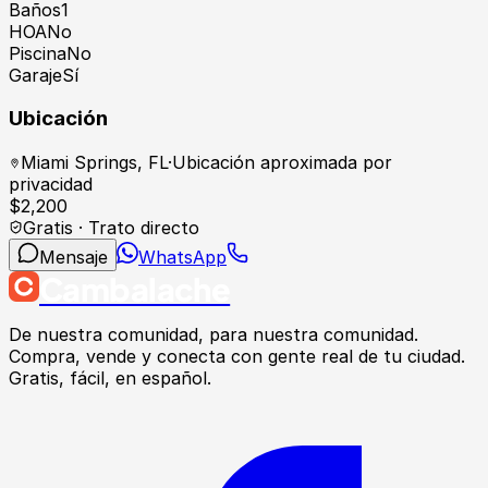
Baños
1
HOA
No
Piscina
No
Garaje
Sí
Ubicación
Miami Springs
,
FL
·
Ubicación aproximada por
privacidad
$
2,200
Gratis · Trato directo
Mensaje
WhatsApp
Cambalache
De nuestra comunidad, para nuestra comunidad.
Compra, vende y conecta con gente real de tu ciudad.
Gratis, fácil, en español.