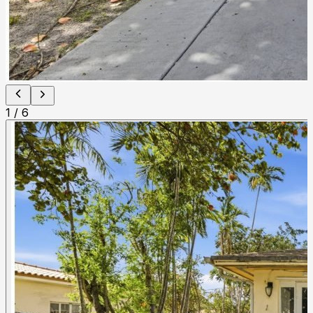
1
/
6