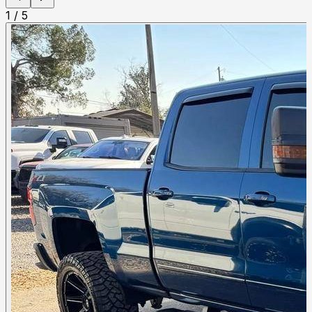
1
/
5