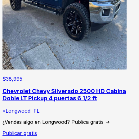
$
38,995
Chevrolet Chevy Silverado 2500 HD Cabina
Doble LT Pickup 4 puertas 6 1/2 ft
Longwood
,
FL
¿Vendes algo en Longwood? Publica gratis →
Publicar gratis