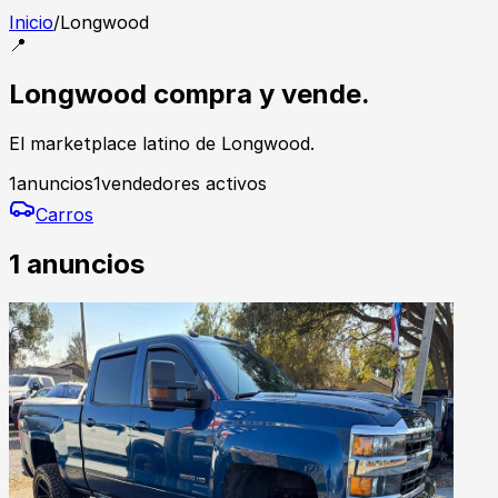
Inicio
/
Longwood
📍
Longwood compra y vende.
El marketplace latino de Longwood.
1
anuncios
1
vendedores activos
Carros
1
anuncios