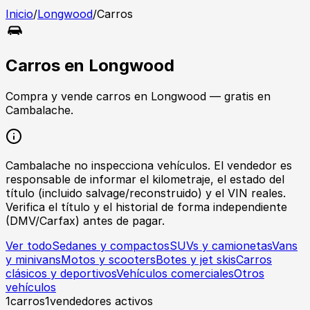
Inicio
/
Longwood
/
Carros
Carros
en
Longwood
Compra y vende
carros
en
Longwood
— gratis en
Cambalache.
Cambalache no inspecciona vehículos. El vendedor es
responsable de informar el kilometraje, el estado del
título (incluido salvage/reconstruido) y el VIN reales.
Verifica el título y el historial de forma independiente
(DMV/Carfax) antes de pagar.
Ver todo
Sedanes y compactos
SUVs y camionetas
Vans
y minivans
Motos y scooters
Botes y jet skis
Carros
clásicos y deportivos
Vehículos comerciales
Otros
vehículos
1
carros
1
vendedores activos