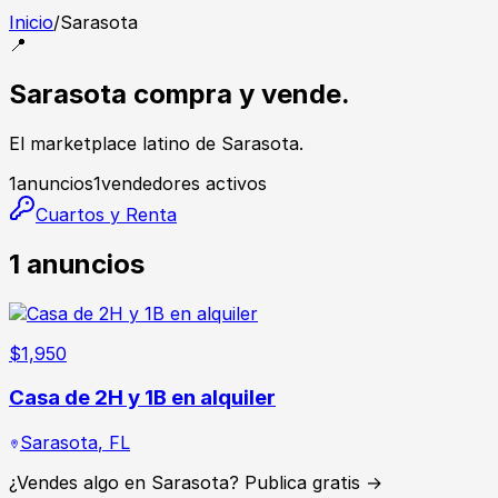
Inicio
/
Sarasota
📍
Sarasota compra y vende.
El marketplace latino de Sarasota.
1
anuncios
1
vendedores activos
Cuartos y Renta
1
anuncios
$
1,950
Casa de 2H y 1B en alquiler
Sarasota
,
FL
¿Vendes algo en Sarasota? Publica gratis →