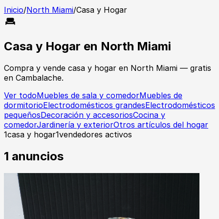
Inicio
/
North Miami
/
Casa y Hogar
Casa y Hogar
en
North Miami
Compra y vende
casa y hogar
en
North Miami
— gratis
en Cambalache.
Ver todo
Muebles de sala y comedor
Muebles de
dormitorio
Electrodomésticos grandes
Electrodomésticos
pequeños
Decoración y accesorios
Cocina y
comedor
Jardinería y exterior
Otros artículos del hogar
1
casa y hogar
1
vendedores activos
1
anuncios