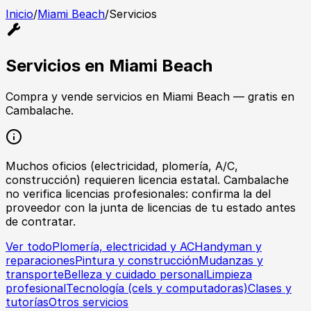
Inicio
/
Miami Beach
/
Servicios
Servicios
en
Miami Beach
Compra y vende
servicios
en
Miami Beach
— gratis en
Cambalache.
Muchos oficios (electricidad, plomería, A/C,
construcción) requieren licencia estatal. Cambalache
no verifica licencias profesionales: confirma la del
proveedor con la junta de licencias de tu estado antes
de contratar.
Ver todo
Plomería, electricidad y AC
Handyman y
reparaciones
Pintura y construcción
Mudanzas y
transporte
Belleza y cuidado personal
Limpieza
profesional
Tecnología (cels y computadoras)
Clases y
tutorías
Otros servicios