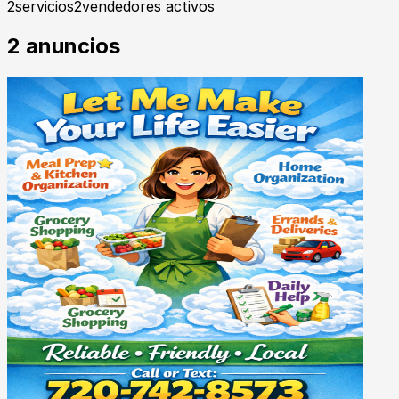
2
servicios
2
vendedores activos
2
anuncios