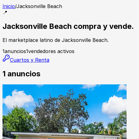
Inicio
/
Jacksonville Beach
📍
Jacksonville Beach compra y vende.
El marketplace latino de Jacksonville Beach.
1
anuncios
1
vendedores activos
Cuartos y Renta
1
anuncios