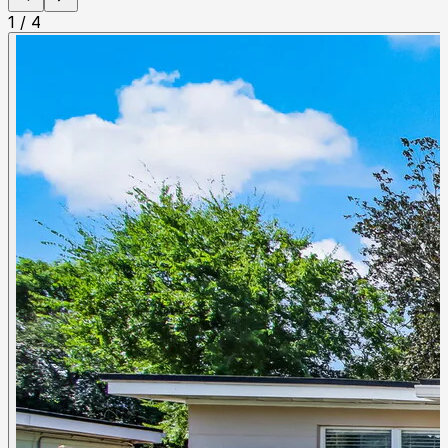
1
/
4