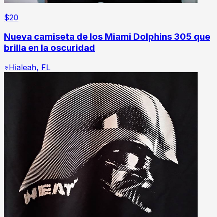
$
20
Nueva camiseta de los Miami Dolphins 305 que
brilla en la oscuridad
Hialeah
,
FL