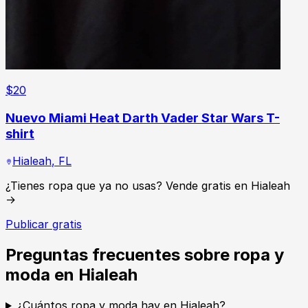
$
20
Nuevo Miami Heat Darth Vader Star Wars T-
shirt
Hialeah
,
FL
¿Tienes ropa que ya no usas? Vende gratis en Hialeah
→
Publicar gratis
Preguntas frecuentes sobre ropa y
moda en Hialeah
¿Cuántos ropa y moda hay en Hialeah?