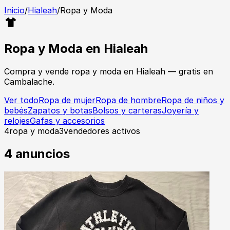
Inicio
/
Hialeah
/
Ropa y Moda
Ropa y Moda
en
Hialeah
Compra y vende
ropa y moda
en
Hialeah
— gratis en
Cambalache.
Ver todo
Ropa de mujer
Ropa de hombre
Ropa de niños y
bebés
Zapatos y botas
Bolsos y carteras
Joyería y
relojes
Gafas y accesorios
4
ropa y moda
3
vendedores activos
4
anuncios