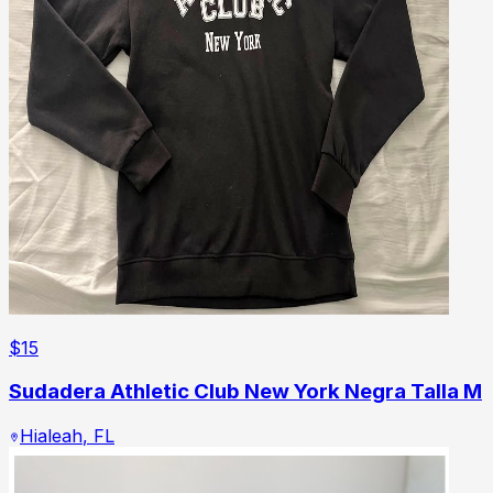
$
15
Sudadera Athletic Club New York Negra Talla M
Hialeah
,
FL