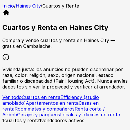
Inicio
/
Haines City
/
Cuartos y Renta
Cuartos y Renta
en
Haines City
Compra y vende
cuartos y renta
en
Haines City
—
gratis en Cambalache.
Vivienda justa: los anuncios no pueden discriminar por
raza, color, religión, sexo, origen nacional, estado
familiar o discapacidad (Fair Housing Act). Nunca envíes
depósitos sin ver la propiedad y verificar al arrendador.
Ver todo
Cuartos en renta
Efficiency (studio
amoblado)
Apartamentos en renta
Casas en
renta
Roommates y compañeros
Renta corta /
Airbnb
Garajes y parqueos
Locales y oficinas en renta
1
cuartos y renta
1
vendedores activos