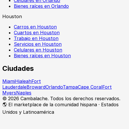
Celulares en Orlando
Bienes raíces en Orlando
Houston
Carros en Houston
Cuartos en Houston
Trabajo en Houston
Servicios en Houston
Celulares en Houston
Bienes raíces en Houston
Ciudades
Miami
Hialeah
Fort
Lauderdale
Broward
Orlando
Tampa
Cape Coral
Fort
Myers
Naples
©
2026
Cambalache. Todos los derechos reservados.
🌎 El marketplace de la comunidad hispana · Estados
Unidos y Latinoamérica