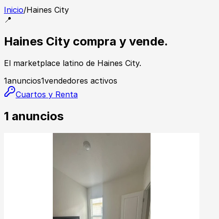
Inicio
/
Haines City
📍
Haines City compra y vende.
El marketplace latino de Haines City.
1
anuncios
1
vendedores activos
Cuartos y Renta
1
anuncios