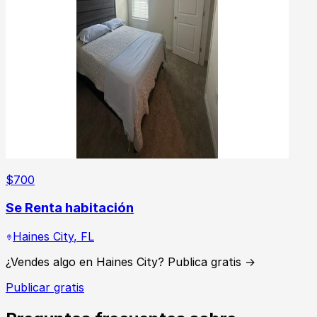
$
700
Se Renta habitación
Haines City
,
FL
¿Vendes algo en Haines City? Publica gratis →
Publicar gratis