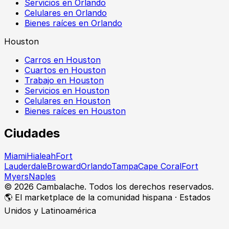
Servicios en Orlando
Celulares en Orlando
Bienes raíces en Orlando
Houston
Carros en Houston
Cuartos en Houston
Trabajo en Houston
Servicios en Houston
Celulares en Houston
Bienes raíces en Houston
Ciudades
Miami
Hialeah
Fort
Lauderdale
Broward
Orlando
Tampa
Cape Coral
Fort
Myers
Naples
©
2026
Cambalache. Todos los derechos reservados.
🌎 El marketplace de la comunidad hispana · Estados
Unidos y Latinoamérica