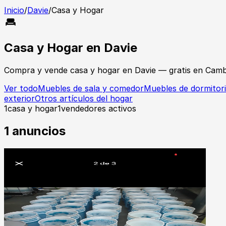
Inicio
/
Davie
/
Casa y Hogar
Casa y Hogar
en
Davie
Compra y vende
casa y hogar
en
Davie
— gratis en Camb
Ver todo
Muebles de sala y comedor
Muebles de dormitor
exterior
Otros artículos del hogar
1
casa y hogar
1
vendedores activos
1
anuncios