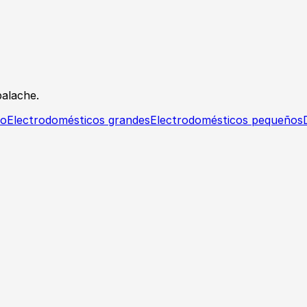
alache.
io
Electrodomésticos grandes
Electrodomésticos pequeños