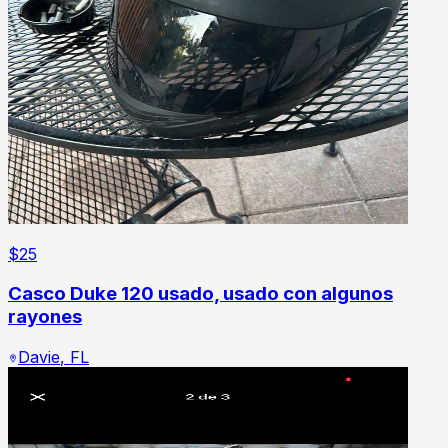
$
25
Casco Duke 120 usado, usado con algunos
rayones
Davie
,
FL