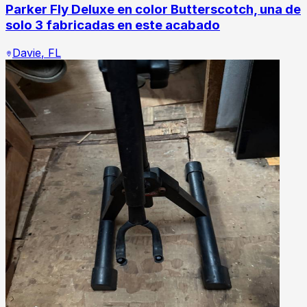
Parker Fly Deluxe en color Butterscotch, una de
solo 3 fabricadas en este acabado
Davie
,
FL