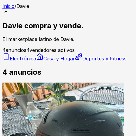
Inicio
/
Davie
📍
Davie compra y vende.
El marketplace latino de Davie.
4
anuncios
4
vendedores activos
Electrónica
Casa y Hogar
Deportes y Fitness
4
anuncios