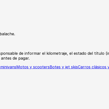
balache.
sable de informar el kilometraje, el estado del título (inc
 antes de pagar.
 minivans
Motos y scooters
Botes y jet skis
Carros clásicos 