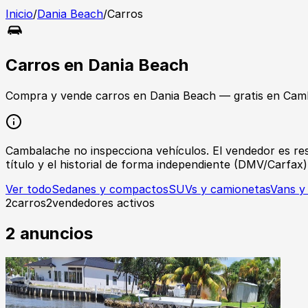
Inicio
/
Dania Beach
/
Carros
Carros
en
Dania Beach
Compra y vende
carros
en
Dania Beach
— gratis en Cam
Cambalache no inspecciona vehículos. El vendedor es respon
título y el historial de forma independiente (DMV/Carfax)
Ver todo
Sedanes y compactos
SUVs y camionetas
Vans y
2
carros
2
vendedores activos
2
anuncios