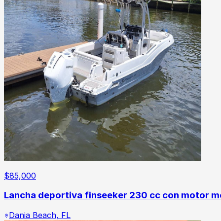
$
85,000
Lancha deportiva finseeker 230 cc con motor 
Dania Beach
,
FL