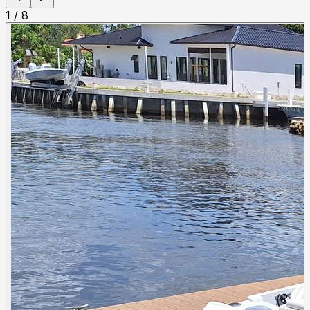
1
/
8